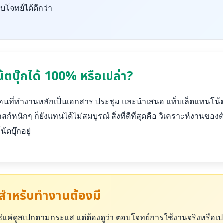
บโจทย์ได้ดีกว่า
้ตบุ๊กได้ 100% หรือเปล่า?
นที่ทำงานหลักเป็นเอกสาร ประชุม และนำเสนอ แท็บเล็ตแทนโน้ตบุ
นักๆ ก็ยังแทนได้ไม่สมบูรณ์ สิ่งที่ดีที่สุดคือ วิเคราะห์งานของต
้ตบุ๊กอยู่
ตสำหรับทำงานต้องมี
แค่ดูสเปกตามกระแส แต่ต้องดูว่า ตอบโจทย์การใช้งานจริงหรือเปล