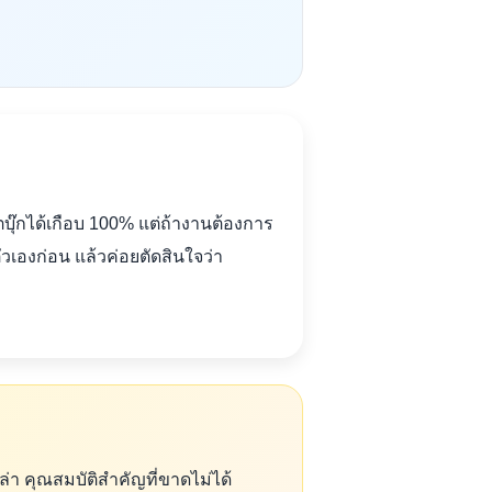
๊กได้เกือบ 100% แต่ถ้างานต้องการ
ัวเองก่อน แล้วค่อยตัดสินใจว่า
่า คุณสมบัติสำคัญที่ขาดไม่ได้