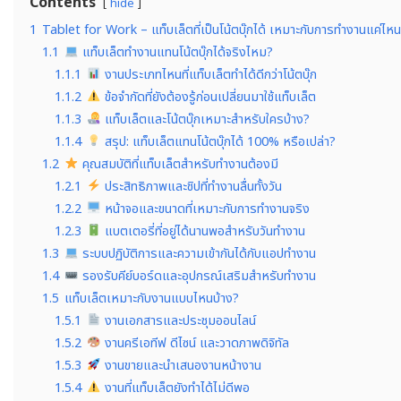
Contents
hide
1
Tablet for Work – แท็บเล็ตที่เป็นโน้ตบุ๊กได้ เหมาะกับการทำงานแค่ไห
1.1
แท็บเล็ตทำงานแทนโน้ตบุ๊กได้จริงไหม?
1.1.1
งานประเภทไหนที่แท็บเล็ตทำได้ดีกว่าโน้ตบุ๊ก
1.1.2
ข้อจำกัดที่ยังต้องรู้ก่อนเปลี่ยนมาใช้แท็บเล็ต
1.1.3
แท็บเล็ตและโน้ตบุ๊กเหมาะสำหรับใครบ้าง?
1.1.4
สรุป: แท็บเล็ตแทนโน้ตบุ๊กได้ 100% หรือเปล่า?
1.2
คุณสมบัติที่แท็บเล็ตสำหรับทำงานต้องมี
1.2.1
ประสิทธิภาพและชิปที่ทำงานลื่นทั้งวัน
1.2.2
หน้าจอและขนาดที่เหมาะกับการทำงานจริง
1.2.3
แบตเตอรี่ที่อยู่ได้นานพอสำหรับวันทำงาน
1.3
ระบบปฏิบัติการและความเข้ากันได้กับแอปทำงาน
1.4
รองรับคีย์บอร์ดและอุปกรณ์เสริมสำหรับทำงาน
1.5
แท็บเล็ตเหมาะกับงานแบบไหนบ้าง?
1.5.1
งานเอกสารและประชุมออนไลน์
1.5.2
งานครีเอทีฟ ดีไซน์ และวาดภาพดิจิทัล
1.5.3
งานขายและนำเสนองานหน้างาน
1.5.4
งานที่แท็บเล็ตยังทำได้ไม่ดีพอ