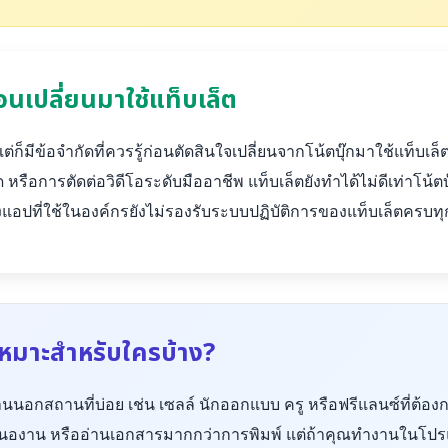
ก่อนเปลี่ยนมาใช้แท็บเล็ต
็มีข้อจำกัดที่ควรรู้ก่อนตัดสินใจเปลี่ยนจากโน้ตบุ๊กมาใช้แท็บเล
หรือการตัดต่อวิดีโอระดับมืออาชีพ แท็บเล็ตยังทำได้ไม่ดีเท่าโน้ตบ
งแอปที่ใช้ในองค์กรยังไม่รองรับระบบปฏิบัติการของแท็บเล็ตครบทุก
เหมาะสำหรับใครบ้าง?
านนอกสถานที่บ่อย เช่น เซลล์ นักออกแบบ ครู หรือฟรีแลนซ์ที่ต้อ
เสนองาน หรืออ่านเอกสารมากกว่าการพิมพ์ แต่ถ้าคุณทำงานในโป